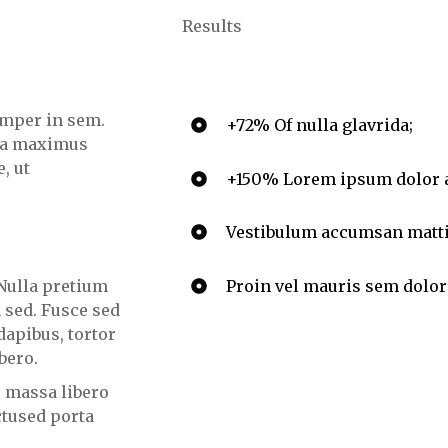
Results
emper in sem.
+72% Of nulla glavrida;
illa maximus
, ut
+150% Lorem ipsum dolor a
Vestibulum accumsan mattis
Proin vel mauris sem dolor
 Nulla pretium
sed. Fusce sed
 dapibus, tortor
bero.
 massa libero
ctused porta